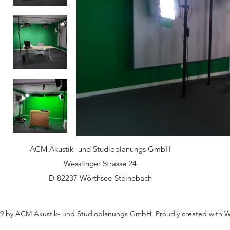
ACM Akustik- und Studioplanungs GmbH
Wesslinger Strasse 24
D-82237 Wörthsee-Steinebach
9 by ACM Akustik- und Studioplanungs GmbH. Proudly created with 