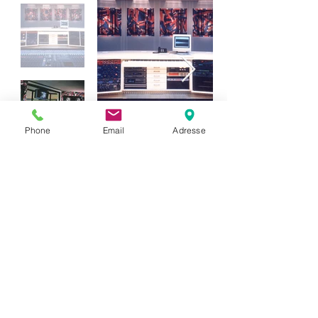
Phone
Email
Adresse
Impressum
Datenschutzerklärung
ACM Akustik- und Studioplanungs GmbH
Wesslinger Strasse 24
D-82237 Wörthsee-Steinebach
info@acm-akustik.de
+49 (0)8153 908779 0
©2019 by ACM Akustik- und Studioplanungs GmbH.
Proudly created with Wix.com